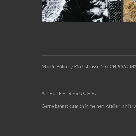
Martin Bührer / Kirchstrasse 10 / CH-9562 Mä
A T E L I E R B E S U C H E :
Gerne kannst du mich in meinem Atelier in Märw